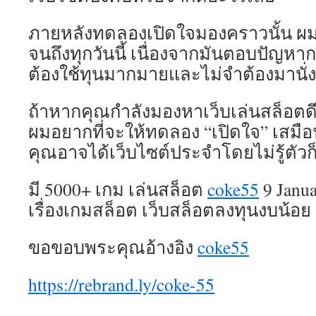
ภายหลังทดลองเปิดใจมองคราวนั้น ผมก็ย
จนถึงทุกวันนี้ เนื่องจากมันตอบปัญห
ต้องใช้ทุนมากมายและไม่จำต้องมานั่
ถ้าหากคุณกำลังมองหาเว็บเล่นสล็อตดีๆ
ผมอยากที่จะให้ทดลอง “เปิดใจ” เสมือ
คุณอาจได้เว็บไซต์ประจำโดยไม่รู้ตัวก็
มี 5000+ เกม เล่นสล็อต
coke55
9 Janua
เรื่องเกมสล็อต เว็บสล็อตลงทุนงบน้อ
ขอขอบพระคุณอ้างอิง
coke55
https://rebrand.ly/coke-55