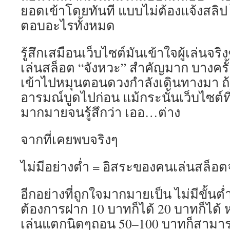
ยอดเข้าโดยทันที แบบไม่ต้องแจ้งสลิ
ตอบอะไรทั้งหมด
รู้สึกเสมือนเว็บไซต์มันเข้าใจผู้เล่นจร
เล่นสล็อต “จังหวะ” สำคัญมาก บางคร
เข้าไปหมุนตอนดวงกำลังเดินทางมา ถ้
อารมณ์บูดไปก่อน แม้กระนั้นเว็บไซต์ที
มากมายจนรู้สึกว่า เออ…ต่าง
จากที่เคยพบจริงๆ
ไม่มีอย่างต่ำ = อิสระของคนเล่นสล็อต
อีกอย่างที่ถูกใจมากมายเป็น ไม่มีขั้นต
ต้องการฝาก 10 บาทก็ได้ 20 บาทก็ได้ 
เล่นแตกนิดๆถอน 50–100 บาทก็สามาร