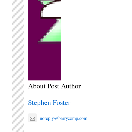
About Post Author
Stephen Foster
noreply@barrycomp.com