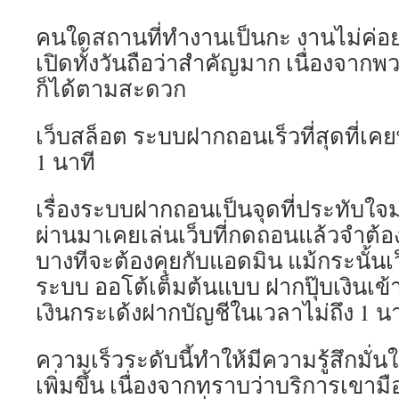
คนใดสถานที่ทำงานเป็นกะ งานไม่ค่อยต
เปิดทั้งวันถือว่าสำคัญมาก เนื่องจา
ก็ได้ตามสะดวก
เว็บสล็อต ระบบฝากถอนเร็วที่สุดที่เ
1 นาที
เรื่องระบบฝากถอนเป็นจุดที่ประทับใจมา
ผ่านมาเคยเล่นเว็บที่กดถอนแล้วจำต้อง
บางทีจะต้องคุยกับแอดมิน แม้กระนั้นเว็
ระบบ ออโต้เต็มต้นแบบ ฝากปุ๊บเงินเข้
เงินกระเด้งฝากบัญชีในเวลาไม่ถึง 1 นา
ความเร็วระดับนี้ทำให้มีความรู้สึกมั
เพิ่มขึ้น เนื่องจากทราบว่าบริการเขามื