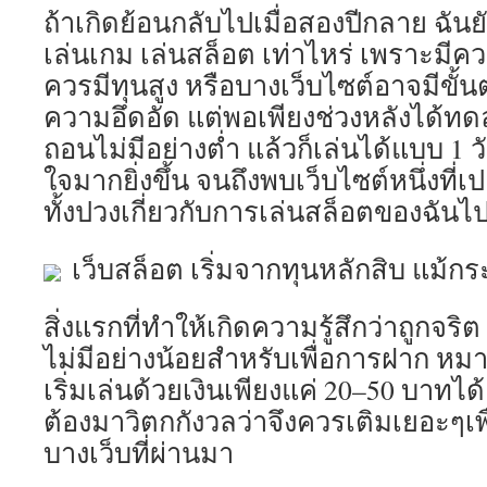
ถ้าเกิดย้อนกลับไปเมื่อสองปีกลาย ฉันยั
เล่นเกม เล่นสล็อต เท่าไหร่ เพราะมีคว
ควรมีทุนสูง หรือบางเว็บไซต์อาจมีขั้น
ความอึดอัด แต่พอเพียงช่วงหลังได้ทดล
ถอนไม่มีอย่างต่ำ แล้วก็เล่นได้แบบ 1 วั
ใจมากยิ่งขึ้น จนถึงพบเว็บไซต์หนึ่งที่
ทั้งปวงเกี่ยวกับการเล่นสล็อตของฉัน
เว็บสล็อต เริ่มจากทุนหลักสิบ แม้กระ
สิ่งแรกที่ทำให้เกิดความรู้สึกว่าถูกจริต 
ไม่มีอย่างน้อยสำหรับเพื่อการฝาก ห
เริ่มเล่นด้วยเงินเพียงแค่ 20–50 บาทได้
ต้องมาวิตกกังวลว่าจึงควรเติมเยอะๆเพ
บางเว็บที่ผ่านมา