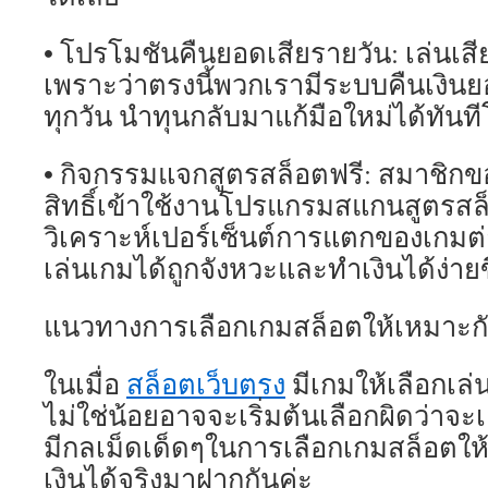
• โปรโมชันคืนยอดเสียรายวัน: เล่นเสีย
เพราะว่าตรงนี้พวกเรามีระบบคืนเงินย
ทุกวัน นำทุนกลับมาแก้มือใหม่ได้ทันที
• กิจกรรมแจกสูตรสล็อตฟรี: สมาชิกขอ
สิทธิ์เข้าใช้งานโปรแกรมสแกนสูตรสล็อ
วิเคราะห์เปอร์เซ็นต์การแตกของเกมต่
เล่นเกมได้ถูกจังหวะและทำเงินได้ง่ายข
แนวทางการเลือกเกมสล็อตให้เหมาะกับ
ในเมื่อ
สล็อตเว็บตรง
มีเกมให้เลือกเล
ไม่ใช่น้อยอาจจะเริ่มต้นเลือกผิดว่าจะเ
มีกลเม็ดเด็ดๆในการเลือกเกมสล็อตให
เงินได้จริงมาฝากกันค่ะ