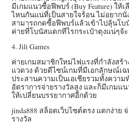
มีเกมแนวซื้อฟีพบร์ (Buy Feature) ให
ไหนกันแน่ที่เป็นสายใจร้อน ไม่อยากน
สามารถกดซื้อฟีพบร์แล้วเข้าไปลุ้นโบน
ค่ายที่โบนัสแตกทีไรกระเป๋าตุงแน่ๆจ้ะ
4. Jili Games
ค่ายเกมสมาชิกใหม่ไฟแรงที่กำลังสร้
แวดวง ด้วยดีไซน์เกมที่มีเอกลักษณ์
ประสานความเป็นเอเชียรวมทั้งความทั
อัตราการจ่ายรางวัลสูง และก็มีเกม
ให้เปลี่ยนบรรยากาศอีกด้วย
jinda888 สล็อตเว็บไซต์ตรง แตกง่าย จ่าย
รางวัล