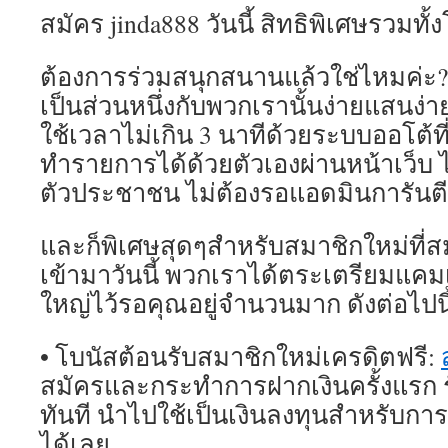
สมัคร jinda888 วันนี้ สิทธิพิเศษรวมทั
ต้องการร่วมสนุกสนานแล้วใช่ไหมค่ะ? 
เป็นส่วนหนึ่งกับพวกเรานั้นง่ายแสนง่า
ใช้เวลาไม่เกิน 3 นาทีด้วยระบบออโต้ท
ทำรายการได้ด้วยตัวเองผ่านหน้าเว็บ 
ตัวประชาชน ไม่ต้องรอแอดมินการันตี
และก็พิเศษสุดๆสำหรับสมาชิกใหม่ที่ส
เข้ามาวันนี้ พวกเราได้ตระเตรียมแค
ใหญ่ไว้รอคุณอยู่จำนวนมาก ดังต่อไปนี
• โบนัสต้อนรับสมาชิกใหม่เครดิตฟรี:
สมัครและกระทำการฝากเงินครั้งแรก ร
ทันที นำไปใช้เป็นเงินลงทุนสำหรับการป
ได้เลย