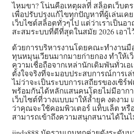
ไหมขา? โน่นคือเหตุผลที่ สล็อตเว็บตรง
เพื่อปรับปรุงแก้ไขทุกปัญหาที่ผู้เล่นเค
เว็บไซต์สล็อตทั่วๆไป แต่ว่าเราเป็นอา
สะสมระบบที่ดีที่สุดในสมัย 2026 เอาไว
ด้วยการบริหารงานโดยคณะทำงานมืออ
ทุนหมุนเวียนมากมายก่ายกอง ทำให้เว็บ
ความเชื่อถือจากเหล่านักเดิมพันทั่วเอ
ตั้งใจจริงที่จะมอบประสบการณ์การเล่นเ
ไม่ว่าจะเป็นระบบการเสถียรของเซิร์ฟเว
พร้อมกันได้หลักแสนคนโดยไม่มีอาการ
เว็บไซต์ที่วางแบบมาให้ล้ำยุค งดงาม
ว่าคุณจะใช้คอมพิวเตอร์ แท็บเล็ต หรื
สามารถเข้าถึงความสนุกสนานได้ในไม่ก
jinda888 มัดรวมเกมทุกค่ายดังระดับนาน