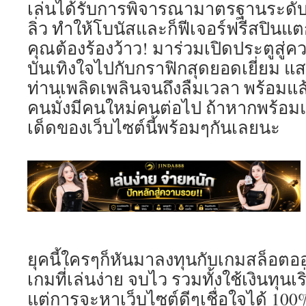
เล่นได้รับการพิจารณามาตรฐานระดับสา
ลิ่ว ทำให้โบนัสและก็ฟีเจอร์ฟรีสปินแ
คุณต้องร้องว้าว! มาร่วมเปิดประตูสู่ค
บันเทิงใจไปกับกราฟิกสุดยอดเยี่ยม แสง 
ท่านเพลิดเพลินจนถึงลืมเวลา พร้อมแล้
คนมั่งมีคนใหม่คนต่อไป ถ้าหากพร้อ
เด็ดของเว็บไซต์นี้พร้อมๆกันเลยนะ
ยุคนี้ใครๆก็หันมาลงทุนกับเกมสล็อตอ
เกมที่เล่นง่าย จบไว รวมทั้งใช้เงินทุนเร
แต่การจะหาเว็บไซต์ดีๆเชื่อใจได้ 100% 