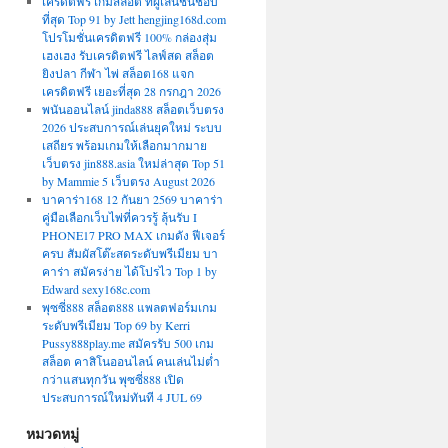
เครดิตฟรี เกมสล็อต ที่ผู้เล่นชื่นชอบ
ที่สุด Top 91 by Jett hengjing168d.com
โปรโมชั่นเครดิตฟรี 100% กล่องสุ่ม
เฮงเฮง รับเครดิตฟรี ไลฟ์สด สล็อต
ยิงปลา กีฬา ไพ่ สล็อต168 แจก
เครดิตฟรี เยอะที่สุด 28 กรกฎา 2026
พนันออนไลน์ jinda888 สล็อตเว็บตรง
2026 ประสบการณ์เล่นยุคใหม่ ระบบ
เสถียร พร้อมเกมให้เลือกมากมาย
เว็บตรง jin888.asia ใหม่ล่าสุด Top 51
by Mammie 5 เว็บตรง August 2026
บาคาร่า168 12 กันยา 2569 บาคาร่า
คู่มือเลือกเว็บไพ่ที่ควรรู้ ลุ้นรับ I
PHONE17 PRO MAX เกมดัง ฟีเจอร์
ครบ สัมผัสโต๊ะสดระดับพรีเมียม บา
คาร่า สมัครง่าย ได้โปรไว Top 1 by
Edward sexy168c.com
พุซซี่888 สล็อต888 แพลตฟอร์มเกม
ระดับพรีเมียม Top 69 by Kerri
Pussy888play.me สมัครรับ 500 เกม
สล็อต คาสิโนออนไลน์ คนเล่นไม่ต่ำ
กว่าแสนทุกวัน พุซซี่888 เปิด
ประสบการณ์ใหม่ทันที 4 JUL 69
หมวดหมู่