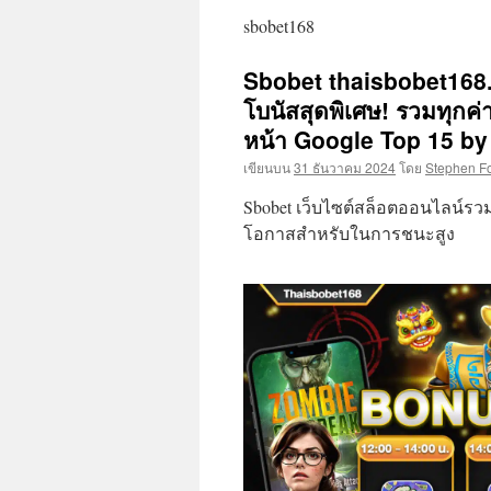
sbobet168
เนื้อหา
Sbobet thaisbobet168.
โบนัสสุดพิเศษ! รวมทุกค่
หน้า Google Top 15 by
เขียนบน
31 ธันวาคม 2024
โดย
Stephen Fo
Sbobet เว็บไซต์สล็อตออนไลน์รว
โอกาสสำหรับในการชนะสูง