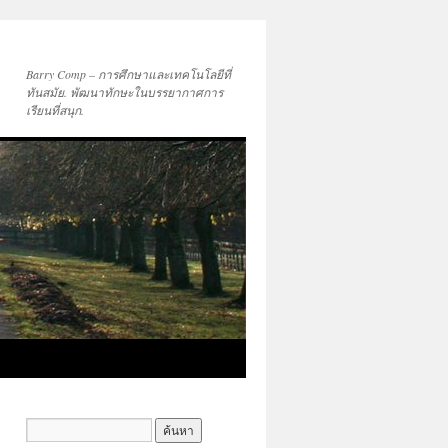
Barry Comp – การศึกษาและเทคโนโลยีที่
ทันสมัย. พัฒนาทักษะในบรรยากาศการ
เรียนที่สนุก.