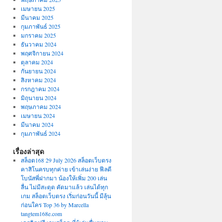
เมษายน 2025
มีนาคม 2025
กุมภาพันธ์ 2025
มกราคม 2025
ธันวาคม 2024
พฤศจิกายน 2024
ตุลาคม 2024
กันยายน 2024
สิงหาคม 2024
กรกฎาคม 2024
มิถุนายน 2024
พฤษภาคม 2024
เมษายน 2024
มีนาคม 2024
กุมภาพันธ์ 2024
เรื่องล่าสุด
สล็อต168 29 July 2026 สล็อตเว็บตรง
คาสิโนครบทุกค่าย เข้าเล่นง่าย ฟีลดี
โบนัสพี่ฝากมา น้องให้เพิ่ม 200 เล่น
ลื่น ไม่มีสะดุด คัดมาแล้ว เล่นได้ทุก
เกม สล็อตเว็บตรง เริ่มก่อนวันนี้ มีลุ้น
ก่อนใคร Top 36 by Marcella
tangtem168e.com