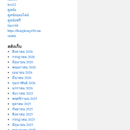
live22
ดูหนัง
ดูหนังออนไลน์
ดูหนังฟรี
faro168
https://hongkong456.me
slot66
คลังเก็บ
สิงหาคม 2026
กรกฎาคม 2026
มิถุนายน 2026
พฤษภาคม 2026
เมษายน 2026
มีนาคม 2026
กุมภาพันธ์ 2026
มกราคม 2026
ธันวาคม 2025
พฤศจิกายน 2025
ตุลาคม 2025
กันยายน 2025
สิงหาคม 2025
กรกฎาคม 2025
มิถุนายน 2025
พฤษภาคม 2025