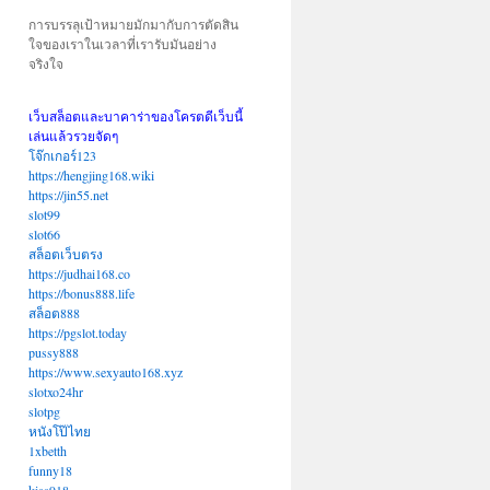
การบรรลุเป้าหมายมักมากับการตัดสิน
ใจของเราในเวลาที่เรารับมันอย่าง
จริงใจ
เว็บสล็อตและบาคาร่าของโครตดีเว็บนี้
เล่นแล้วรวยจัดๆ
โจ๊กเกอร์123
https://hengjing168.wiki
https://jin55.net
slot99
slot66
สล็อตเว็บตรง
https://judhai168.co
https://bonus888.life
สล็อต888
https://pgslot.today
pussy888
https://www.sexyauto168.xyz
slotxo24hr
slotpg
หนังโป๊ไทย
1xbetth
funny18