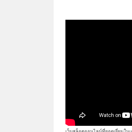
เว็บสล็อตออนไลน์ที่ยอดเยี่ยมในเ