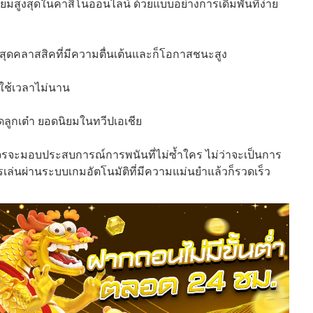
ยมสูงสุดในคาสิโนออนไลน์ ด้วยแบบอย่างการเดิมพันที่ง่าย
อสุดคลาสสิคที่มีความตื่นเต้นและก็โอกาสชนะสูง
ละใช้เวลาไม่นาน
ลูกเต๋า ยอดนิยมในทวีปเอเชีย
งจรจะมอบประสบการณ์การพนันที่ไม่ซ้ำใคร ไม่ว่าจะเป็นการ
รเล่นผ่านระบบเกมอัตโนมัติที่มีความแม่นยำแล้วก็รวดเร็ว