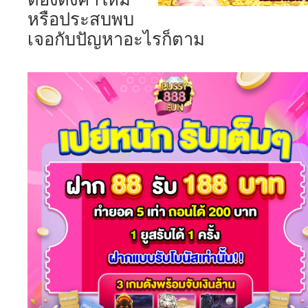
หรือประสบพบ
เจอกับปัญหาอะไรก็ตาม