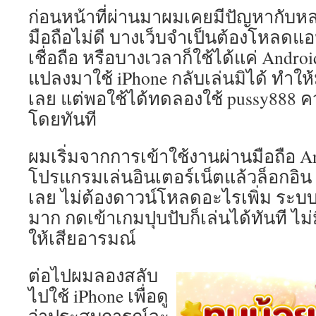
ก่อนหน้าที่ผ่านมาผมเคยมีปัญหากับหลา
มือถือไม่ดี บางเว็บจำเป็นต้องโหลดแอ
เชื่อถือ หรือบางเวลาก็ใช้ได้แค่ Andro
แปลงมาใช้ iPhone กลับเล่นมิได้ ทำให้
เลย แต่พอใช้ได้ทดลองใช้ pussy888 คว
โดยทันที
ผมเริ่มจากการเข้าใช้งานผ่านมือถือ An
โปรแกรมเล่นอินเตอร์เน็ตแล้วล็อกอิน 
เลย ไม่ต้องดาวน์โหลดอะไรเพิ่ม ระบบ
มาก กดเข้าเกมปุบปับก็เล่นได้ทันที ไม่
ให้เสียอารมณ์
ต่อไปผมลองสลับ
ไปใช้ iPhone เพื่อดู