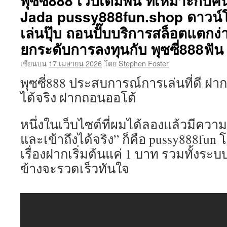
พุซซี่888 เว็บเดิมพัน ที่เหมาะกั
JUN
Jada pussy888fun.shop ดาวน์
2569
สล็อต9
เล่นปุ๊บ ถอนปั๊บบริการสล็อตแตก
ศูนย์
รวม
ยกระดับการลงทุนกับ พุซซี่888ฟัน 
สล็อต
เขียนบน
17 เมษายน 2026
โดย
Stephen Foster
ทำ
เงิน
พุซซี่888 ประสบการณ์การเล่นที่ดี ฝาก
แรง
ได้จริง ฝากถอนออโต้
กว่า
เว็บ
ทั่วไป
หนึ่งในเว็บไซต์ที่ผมได้ลองแล้วมีความรู
เล่น
เกม
และเข้าถึงได้จริง” ก็คือ pussy888fun โ
สล็อต
เรื่องฝากเริ่มต้นแค่ 1 บาท รวมทั้งระ
พร้อม
ข้างจะรวดเร็วทันใจ
ให้
คำ
ปรึกษา
24
ช.ม.
โปร
โม