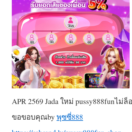
APR 2569 Jada ใหม่ pussy888funไม่ล็
ขอขอบคุณby
พุซซี่888