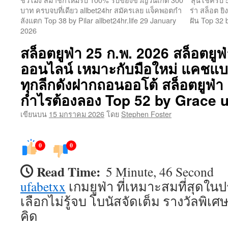
บาท ครบจบที่เดียว allbet24hr สมัครเลย แจ็คพอตกำ
ร่า สล็อต ยิ
เนื้อหา
ลังแตก Top 38 by Pilar allbet24hr.life 29 January
ฝัน Top 32 
2026
สล็อตยูฟ่า 25 ก.พ. 2026 สล็อตยู
ออนไลน์ เหมาะกับมือใหม่ แคช
ทุกลีกดังฝากถอนออโต้ สล็อตยูฟ่า
กำไรต้องลอง Top 52 by Grace 
เขียนบน
15 มกราคม 2026
โดย
Stephen Foster
0
0
Read Time:
5 Minute, 46 Second
ufabetxx
เกมยูฟ่า ที่เหมาะสมที่สุดใน
เลือกไม่รู้จบ โบนัสจัดเต็ม รางวัลพิเ
คิด