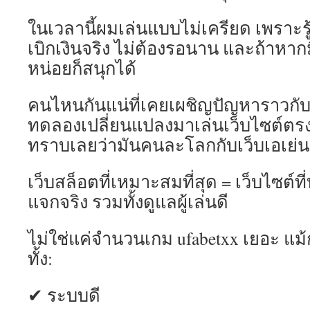
ในเวลานี้ผมเล่นแบบไม่เครียด เพราะรู้
เบิกเงินจริง ไม่ต้องรอนาน และถ้าหาก
หน่อยก็สนุกได้
คนไหนกันแน่ที่เคยเผชิญปัญหาราวกั
ทดลองเปลี่ยนแปลงมาเล่นเว็บไซต์ตรงส
ทราบเลยว่ามันคนละโลกกับเว็บเอเย่นต
เว็บสล็อตที่เหมาะสมที่สุด = เว็บไซต์ที
แจกจริง รวมทั้งดูแลผู้เล่นดี
ไม่ใช่แค่จำนวนเกม ufabetxx เยอะ แม้
ทั้ง:
✔ ระบบดี