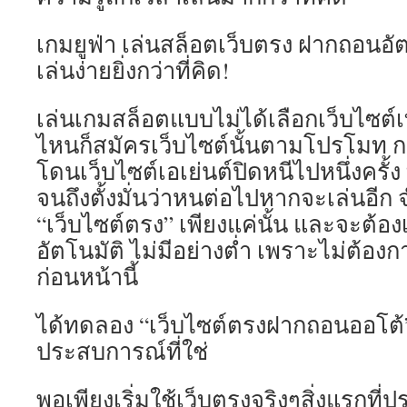
เกมยูฟ่า เล่นสล็อตเว็บตรง ฝากถอนอัตโ
เล่นง่ายยิ่งกว่าที่คิด!
เล่นเกมสล็อตแบบไม่ได้เลือกเว็บไซต์เ
ไหนก็สมัครเว็บไซต์นั้นตามโปรโมท กระ
โดนเว็บไซต์เอเย่นต์ปิดหนีไปหนึ่งครั
จนถึงตั้งมั่นว่าหนต่อไปหากจะเล่นอีก 
“เว็บไซต์ตรง” เพียงแค่นั้น และจะต้
อัตโนมัติ ไม่มีอย่างต่ำ เพราะไม่ต้อ
ก่อนหน้านี้
ได้ทดลอง “เว็บไซต์ตรงฝากถอนออโต้” 
ประสบการณ์ที่ใช่
พอเพียงเริ่มใช้เว็บตรงจริงๆสิ่งแรกที