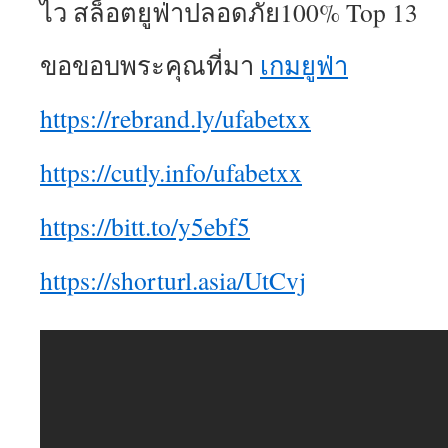
ไว สล็อตยูฟ่าปลอดภัย100% Top 13
ขอขอบพระคุณที่มา
เกมยูฟ่า
https://rebrand.ly/ufabetxx
https://cutly.info/ufabetxx
https://bitt.to/y5ebf5
https://shorturl.asia/UtCvj