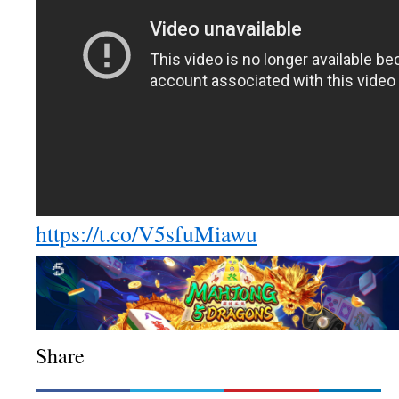
https://t.co/V5sfuMiawu
Share