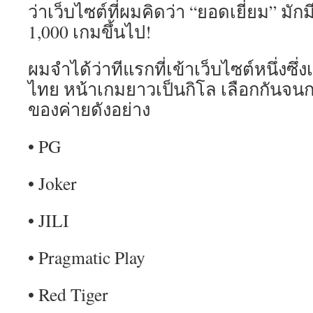
ว่าเว็บไซต์ที่ผมคิดว่า “ยอดเยี่ยม” มักม
1,000 เกมขึ้นไป!
ผมจำได้ว่าทีแรกที่เข้าเว็บไซต์หนึ่งซึ
ไทย หน้าเกมยาวเป็นกิโล เลือกกันจนกร
ของค่ายดังอย่าง
• PG
• Joker
• JILI
• Pragmatic Play
• Red Tiger