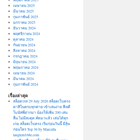
เมษายน 2025
มีนาคม 2025
กุมภาพันธ์ 2025
มกราคม 2025
ธันวาคม 2024
พฤศจิกายน 2024
ตุลาคม 2024
กันยายน 2024
สิงหาคม 2024
กรกฎาคม 2024
มิถุนายน 2024
พฤษภาคม 2024
เมษายน 2024
มีนาคม 2024
กุมภาพันธ์ 2024
เรื่องล่าสุด
สล็อต168 29 July 2026 สล็อตเว็บตรง
คาสิโนครบทุกค่าย เข้าเล่นง่าย ฟีลดี
โบนัสพี่ฝากมา น้องให้เพิ่ม 200 เล่น
ลื่น ไม่มีสะดุด คัดมาแล้ว เล่นได้ทุก
เกม สล็อตเว็บตรง เริ่มก่อนวันนี้ มีลุ้น
ก่อนใคร Top 36 by Marcella
tangtem168e.com