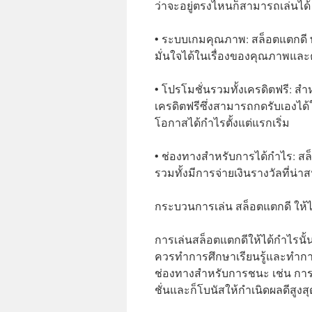
ว่าจะอยู่ตรงไหนก็สามารถเล่นได้ 
• ระบบเกมคุณภาพ: สล็อตแตกดี พ
มั่นใจได้ในเรื่องของคุณภาพแล
• โปรโมชั่นรวมทั้งเครดิตฟรี: สำหร
เครดิตฟรีซึ่งสามารถกดรับเองได้ใน
โอกาสได้กำไรตั้งแต่แรกเริ่ม
• ช่องทางสำหรับการได้กำไร: ส
รวมทั้งมีการจ่ายเงินรางวัลที่น่า
กระบวนการเล่น สล็อตแตกดี ให้
การเล่นสล็อตแตกดีให้ได้กำไรนั้
ควรทำการศึกษาเรียนรู้และทำการ
ช่องทางสำหรับการชนะ เช่น การเ
ชั่นและก็โบนัสให้กำเนิดผลดีสูงสุ