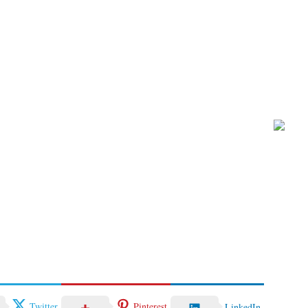
Twitter
Pinterest
LinkedIn