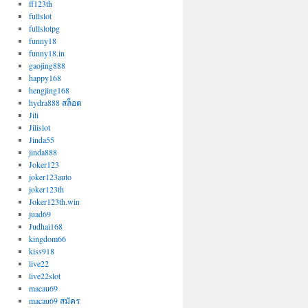
ff123th
fullslot
fullslotpg
funny18
funny18.in
gaojing888
happy168
hengjing168
hydra888 สล็อต
Jili
Jilislot
Jinda55
jinda888
Joker123
joker123auto
joker123th
Joker123th.win
juad69
Judhai168
kingdom66
kiss918
live22
live22slot
macau69
macau69 สมัคร