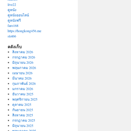
live22
ดูหนัง
ดูหนังออนไลน์
ดูหนังฟรี
faro168
https://hongkong456.me
slot66
คลังเก็บ
สิงหาคม 2026
กรกฎาคม 2026
มิถุนายน 2026
พฤษภาคม 2026
เมษายน 2026
มีนาคม 2026
กุมภาพันธ์ 2026
มกราคม 2026
ธันวาคม 2025
พฤศจิกายน 2025
ตุลาคม 2025
กันยายน 2025
สิงหาคม 2025
กรกฎาคม 2025
มิถุนายน 2025
พฤษภาคม 2025