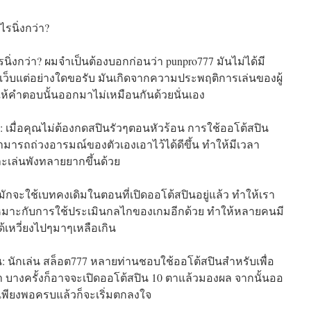
รนิ่งกว่า?
งกว่า? ผมจำเป็นต้องบอกก่อนว่า punpro777 มันไม่ได้มี
็บแต่อย่างใดขอรับ มันเกิดจากความประพฤติการเล่นของผู้
ำให้คำตอบนั้นออกมาไม่เหมือนกันด้วยนั่นเอง
เมื่อคุณไม่ต้องกดสปินรัวๆตอนหัวร้อน การใช้ออโต้สปิน
มารถถ่วงอารมณ์ของตัวเองเอาไว้ได้ดีขึ้น ทำให้มีเวลา
ละเล่นพังทลายยากขึ้นด้วย
รามักจะใช้เบทคงเดิมในตอนที่เปิดออโต้สปินอยู่แล้ว ทำให้เรา
หมาะกับการใช้ประเมินกลไกของเกมอีกด้วย ทำให้หลายคนมี
ได้เหวี่ยงไปๆมาๆเหลือเกิน
: นักเล่น สล็อต777 หลายท่านชอบใช้ออโต้สปินสำหรับเพื่อ
่า บางครั้งก็อาจจะเปิดออโต้สปิน 10 ตาแล้วมองผล จากนั้นออ
เพียงพอครบแล้วก็จะเริ่มตกลงใจ