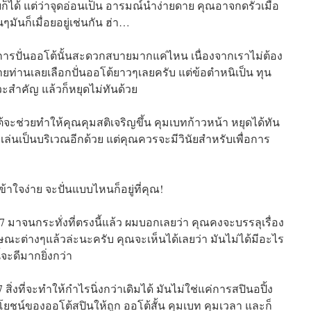
ยก็ได้ แต่ว่าจุดอ่อนเป็น อารมณ์นำง่ายดาย คุณอาจกดรัวเมื่อ
ๆมันก็เมื่อยอยู่เช่นกัน ฮ่า…
า การปั่นออโต้นั้นสะดวกสบายมากแค่ไหน เนื่องจากเราไม่ต้อง
ท่านเลยเลือกปั่นออโต้ยาวๆเลยครับ แต่ข้อตำหนิเป็น ทุน
สำคัญ แล้วก็หยุดไม่ทันด้วย
โต้จะช่วยทำให้คุณคุมสติเจริญขึ้น คุมเบทก้าวหน้า หยุดได้ทัน
่นเป็นบริเวณอีกด้วย แต่คุณควรจะมีวินัยสำหรับเพื่อการ
้าใจง่าย จะปั่นแบบไหนก็อยู่ที่คุณ!
มาจนกระทั่งที่ตรงนี้แล้ว ผมบอกเลยว่า คุณคงจะบรรลุเรื่อง
ักษณะต่างๆแล้วล่ะนะครับ คุณจะเห็นได้เลยว่า มันไม่ได้มีอะไร
้จะดีมากยิ่งกว่า
สิ่งที่จะทำให้กำไรนิ่งกว่าเดิมได้ มันไม่ใช่แค่การสปินอปิ้ง
ระโยชน์ของออโต้สปินให้ถูก ออโต้สั้น คุมเบท คุมเวลา และก็