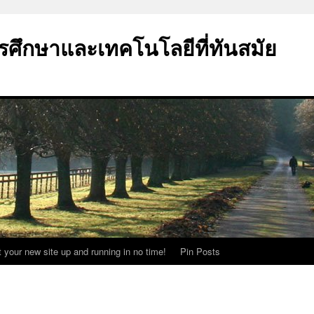
ศึกษาและเทคโนโลยีที่ทันสมัย
t your new site up and running in no time!
Pin Posts