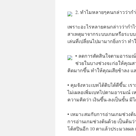
2. ทำไมหลายๆคนกล่าวว่ากำไ
เพราะอะไรหลายคนกล่าวว่ากำไรนิ่
สาเหตุมาจากระบบเกมหรือระบบเว
เล่นที่เปลี่ยนไปมามากยิ่งกว่า ท
• ลดการตัดสินใจตามอารมณ์: 
ช่วยในบางช่วงจะก่อให้คุณสา
คิดมากขึ้น ทำให้คุณเสียช้าลง แ
• คุมจังหวะเบทได้ดิบได้ดีขึ้น: เ
ไม่เผลอเพิ่มเบทไปตามอารมณ์ เ
ความคิดว่า เงินขึ้น-ลงเป็นขั้น มิ
• เหมาะสมกับการอ่านเกมช่วงต้น
การอ่านเกมช่วงต้นด้วย เป็นต้นว
โต้สปินอีก 10 ตาแล้วประมวลผล 