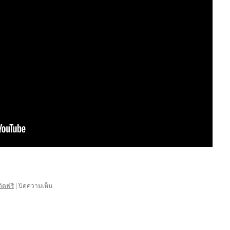
บน
ิตฟรี
|
ปิดความเห็น
Punpro777
24
มกรา
69