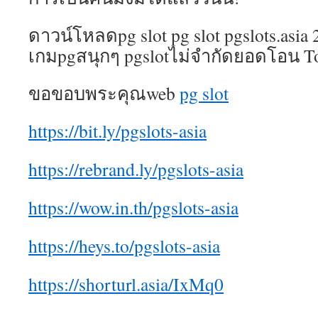
ดาวน์โหลดpg slot pg slot pgslots.asia 
เกมpgสนุกๆ pgslotไม่จำกัดยอดโอน T
ขอขอบพระคุณweb
pg slot
https://bit.ly/pgslots-asia
https://rebrand.ly/pgslots-asia
https://wow.in.th/pgslots-asia
https://heys.to/pgslots-asia
https://shorturl.asia/IxMq0