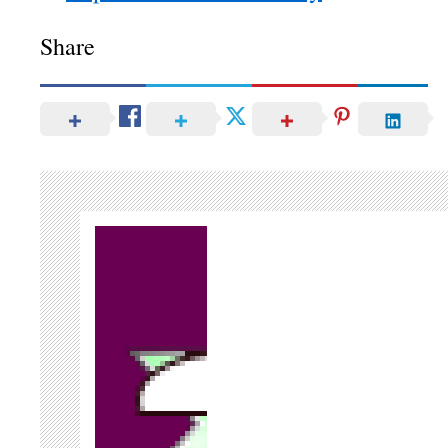
Share