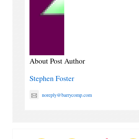
About Post Author
Stephen Foster
noreply@barrycomp.com