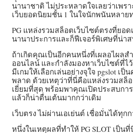
นานาชาติ ไม่ประหลาดใจเลยว่าเพราะเ
เว็บยอดนิยมชั้น 1 ในใจนักพนันหลายท
PG แหล่งรวมสล็อตเว็บไซต์ตรงที่ยอดเย
นานาประการและก็ฟีเจอร์พิเศษที่น่า
ถ้าเกิดคุณเป็นอีกคนหนึ่งที่เผลอไผล
ออนไลน์ และกำลังมองหาเว็บไซต์ที่ไว้
มีเกมให้เลือกเล่นอย่างจุใจ pgslot เป
พลาด ด้วยเหตุว่าที่นี่คือแหล่งรวมสล็อ
เยี่ยมที่สุด พร้อมพาคุณเปิดประสบการณ
แล้วก็น่าตื่นเต้นมากกว่าเดิม
เว็บตรง ไม่ผ่านเอเย่นต์ เชื่อมั่นได้ทุ
หนึ่งในเหตุผลที่ทำให้ PG SLOT เป็นที