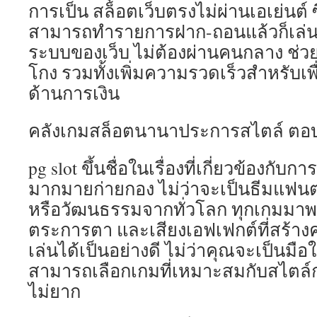
การเป็น สล็อตเว็บตรงไม่ผ่านเอเย่นต์ ซึ
สามารถทำรายการฝาก-ถอนแล้วก็เล่น
ระบบของเว็บ ไม่ต้องผ่านคนกลาง ช่วย
โกง รวมทั้งเพิ่มความรวดเร็วสำหรับเ
ด้านการเงิน
คลังเกมสล็อตนานาประการสไตล์ ต
pg slot ขึ้นชื่อในเรื่องที่เกี่ยวข้องกับก
มากมายก่ายกอง ไม่ว่าจะเป็นธีมแฟนต
หรือวัฒนธรรมจากทั่วโลก ทุกเกมมาพร
ตระการตา และเสียงเอฟเฟกต์ที่สร้างควา
เล่นได้เป็นอย่างดี ไม่ว่าคุณจะเป็นมือ
สามารถเลือกเกมที่เหมาะสมกับสไตล์
ไม่ยาก