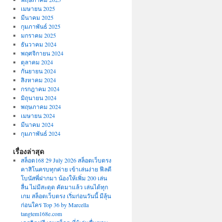
เมษายน 2025
มีนาคม 2025
กุมภาพันธ์ 2025
มกราคม 2025
ธันวาคม 2024
พฤศจิกายน 2024
ตุลาคม 2024
กันยายน 2024
สิงหาคม 2024
กรกฎาคม 2024
มิถุนายน 2024
พฤษภาคม 2024
เมษายน 2024
มีนาคม 2024
กุมภาพันธ์ 2024
เรื่องล่าสุด
สล็อต168 29 July 2026 สล็อตเว็บตรง
คาสิโนครบทุกค่าย เข้าเล่นง่าย ฟีลดี
โบนัสพี่ฝากมา น้องให้เพิ่ม 200 เล่น
ลื่น ไม่มีสะดุด คัดมาแล้ว เล่นได้ทุก
เกม สล็อตเว็บตรง เริ่มก่อนวันนี้ มีลุ้น
ก่อนใคร Top 36 by Marcella
tangtem168e.com