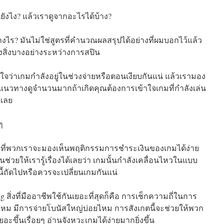
ยังไง? แล้วเราดูจากอะไรได้บ้าง?
างไร? มันไม่ใช่สูตรที่คำนวณผลสรุปได้อย่างที่ผมบอกไว้แล้ว
สิ่งบางอย่างระหว่างการสปิน
ใจว่าเกมกำลังอยู่ในช่วงจ่ายหรือตอนเงียบกันแน่ แล้วเรามอง
แนวทางดูจำนวนมากถ้าเกิดคุณต้องการเข้าใจเกมที่กำลังเล่น
้เลย
ๆ
ที่พวกเราจะมองเห็นพฤติกรรมการชำระเงินของเกมได้ง่าย
ช่วยให้เรารู้เรื่องได้เลยว่า เกมนั้นกำลังเคลื่อนไหวในแบบ
ี้ถัดไปหรือควรจะเปลี่ยนเกมกันแน่
สิ่งที่มืออาชีพใช้กันเยอะที่สุดก็คือ การเช็กความถี่ในการ
กไหม มีการจ่ายโบนัสใหญ่บ่อยไหม การสังเกตนี้จะช่วยให้พวก
เยอะขึ้นเรื่อยๆ อ่านจังหวะเกมได้ง่ายมากยิ่งขึ้น