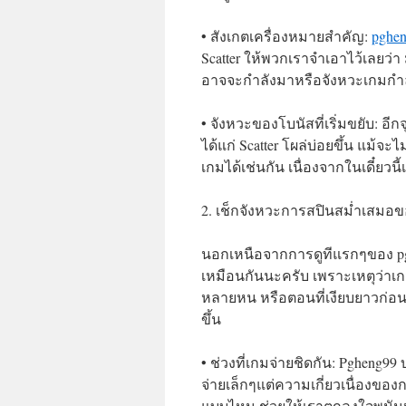
• สังเกตเครื่องหมายสำคัญ:
pghe
Scatter ให้พวกเราจำเอาไว้เลยว่า
อาจจะกำลังมาหรือจังหวะเกมกำล
• จังหวะของโบนัสที่เริ่มขยับ: อ
ได้แก่ Scatter โผล่บ่อยขึ้น แม
เกมได้เช่นกัน เนื่องจากในเดี๋ยวน
2. เช็กจังหวะการสปินสม่ำเสมอข
นอกเหนือจากการดูทีแรกๆของ pgs
เหมือนกันนะครับ เพราะเหตุว่าเก
หลายหน หรือตอนที่เงียบยาวก่อนก
ขึ้น
• ช่วงที่เกมจ่ายชิดกัน: Pgheng
จ่ายเล็กๆแต่ความเกี่ยวเนื่องขอ
แบบไหน ช่วยให้เราตกลงใจพนันหรื