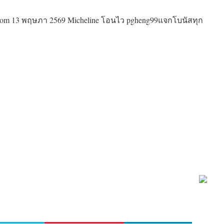
om 13 พฤษภา 2569 Micheline โอนไว pgheng99แจกโบนัสทุก