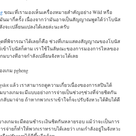
ng
ขณะที่เรามองเห็นเครื่องหมายสำคัญอย่าง Wild หรือ
 มันมากี่ครั้ง เนื่องจากว่ามันอาจเป็นสัญญาณพูดได้ว่าโบนัส
ังจะเปลี่ยนแปลงได้เลยล่ะนะครับ
ีกจุดที่พิจารณาได้เลยก็คือ ช่วงที่เกมแสดงสัญญาณของโบนัส
้จะไม่เข้าโบนัสก็ตาม เราใช้ในลัษณะของการมองการไหลของ
ี้เกมบางทีอาจกำลังเปลี่ยนจังหวะได้เลย
องเกม pgheng
lot แล้ว เราสามารถดูความเกี่ยวเนื่องของการสปินได้
มบางเกมจะมีแบบอย่างการจ่ายเป็นช่วงๆช่วงที่จ่ายชิดกัน
ลับมาจ่าย ถ้าหากพวกเราเข้าใจก็จะปรับจังหวะได้ดิบได้ดี
99 บางเกมจะมีตอนชำระเงินชิดกันหลายรอบ แม้ว่าจะเป็นการ
งการจ่ายก็ทำให้พวกเราทราบได้เลยว่า เกมกำลังอยู่ในจังหวะ
อปรับเบทได้ดีขึ้นอีกด้วย