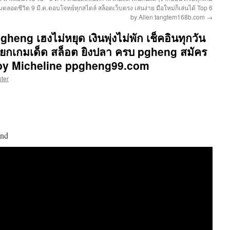
มตลอดชีวิต 9 มี.ค.
ตอบโจทย์ทุกสไตล์ สล็อตเว็บตรง เล่นง่าย มือใหม่ก็เล่นได้ Top 6
by Allen tangtem168b.com
→
eng เฮงไม่หยุด เงินพุ่งไม่พัก เช็คอินทุกวัน
%ยกเกมเด็ด สล็อต ยิงปลา ครบ pgheng สมัคร
 7 by Micheline ppgheng99.com
ter
ond