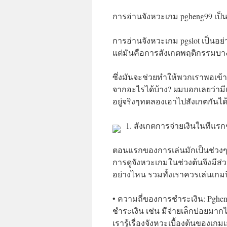
การอ่านจังหวะเกม pgheng99 เป็น
การอ่านจังหวะเกม pgslot เป็นอย่
แต่มันคือการสังเกตพฤติกรรมบาง
ซึ่งมันจะช่วยทำให้พวกเราพอเข้า
จากอะไรได้บ้าง? ผมบอกเลยว่ามี
อยู่จริงๆทดลองเอาไปสังเกตกันได
1. สังเกตการจ่ายเงินในทีแรก
ตอนแรกของการเล่นมักเป็นช่วงๆ
การดูจังหวะเกมในช่วงต้นจึงมีส่วน
อย่างไหน รวมทั้งเราควรเล่นเกมน
• ความถี่ของการชำระเงิน: Pgheng 
ชำระเงิน เช่น มีจ่ายเล็กบ่อยมา
เรารู้เรื่องจังหวะเบื้องต้นของเกม