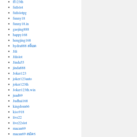
ff123th
fullslot
fullslotpg
funny18
funny18.in
gaojing888
happy168
hengjing168
hydra888 สล็อต
Jili
Jilislot
Jinda55
jinda888
Joker123
joker123auto
joker123th
Joker123th.win
juad69
Judhai168
kingdom66
kiss918
live22
live22slot
macau69
macau69 สมัคร