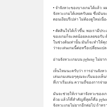
• จำจังหวะของบางเกมได้แล้ว: ผม
จังหวะเกมได้เลยครับผม ซึ่งมันจ
ตอนเงียบรึเปล่า ไม่ต้องดูใหม่เนื
• ตัดสินใจได้เร็วขึ้น: พอเรามี
ของเกมก็จะลดน้อยลงเลยขอรับ ด้วยเ
ในช่วงต้นเท่านั้น มันก็จะทำให้คุ
ว่าจะเล่นเกมนี้ต่อหรือเปลี่ยนแปล
อ่านจังหวะเกมบน pgheng ไม่ยากอ
เห็นไหมนะครับว่า การอ่านจังหวะ
เล่นเกมเสมอๆคุณจะเริ่มมองเห็น
ที่เราเริ่มเล่น ความถี่ของการจ่า
มันจะช่วยให้เราเดาจังหวะของเกม
ด้วย แล้วก็ที่สำคัญที่สุดก็คือ 
จังหวะเกมไม่ยากอีกต่อไป ถ้าทรา