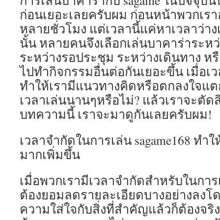
การเล่นบาคาร่ากับ sagame ในปัจจุบันนั
ก่อนเยอะเลยครับผม ก่อนหน้าพวกเรา
หลายชั่วโมง แต่เวลานี้แค่หาเวลาว่าง
นั้น หลายคนจึงเลือกเล่นบาคาร่าระหว
ระหว่างรอประชุม ระหว่างเดินทาง หร
ไปทำกิจกรรมอื่นต่อกันเยอะขึ้น เมื่อเวล
ทำให้เรามีแนวทางคิดหรือตกลงใจแตก
เวลาเล่นนานๆหรือไม่? แล้วเราจะตัดสิ
บทความนี้ เราจะมาดูกันเลยครับผม!
เวลาจำกัดในการเล่น sagame168 ทำให้
มากเพิ่มขึ้น
เมื่อพวกเรามีเวลาจำกัดสำหรับในการเ
ต้องยอมลดรายละเอียดบางอย่างลงโดยท
ความใส่ใจกับสิ่งที่สำคัญแล้วก็ต้องจริงๆแ