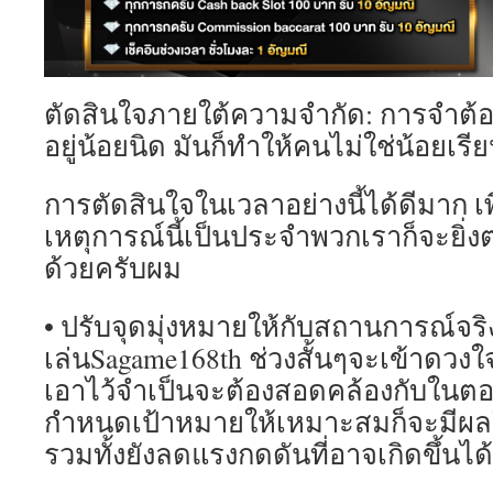
ตัดสินใจภายใต้ความจำกัด: การจำต้อ
อยู่น้อยนิด มันก็ทำให้คนไม่ใช่น้อยเรีย
การตัดสินใจในเวลาอย่างนี้ได้ดีมาก 
เหตุการณ์นี้เป็นประจำพวกเราก็จะยิ่งต่
ด้วยครับผม
• ปรับจุดมุ่งหมายให้กับสถานการณ์จริง
เล่นSagame168th ช่วงสั้นๆจะเข้าดวงใจเ
เอาไว้จำเป็นจะต้องสอดคล้องกับในตอน
กำหนดเป้าหมายให้เหมาะสมก็จะมีผลให
รวมทั้งยังลดแรงกดดันที่อาจเกิดขึ้นได้