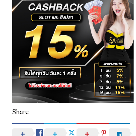
Share