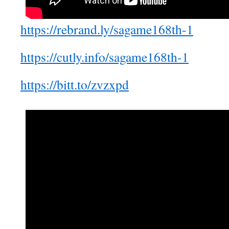
https://rebrand.ly/sagame168th-1
https://cutly.info/sagame168th-1
https://bitt.to/zvzxpd